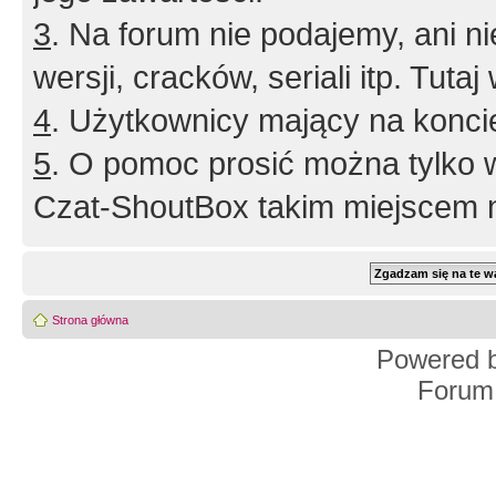
3
. Na forum nie podajemy, ani nie 
wersji, cracków, seriali itp. Tuta
4
. Użytkownicy mający na konci
5
. O pomoc prosić można tylko 
Czat-ShoutBox takim miejscem ni
Strona główna
Powered 
Forum