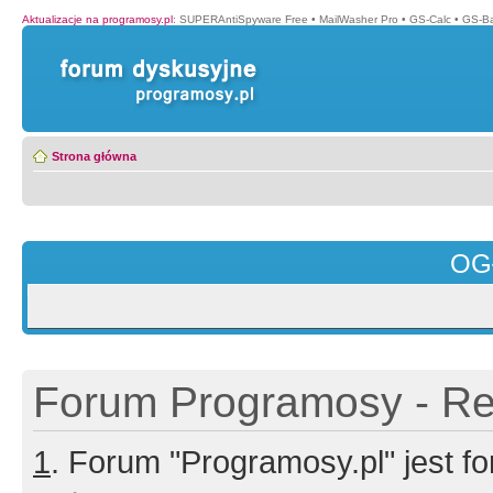
Aktualizacje na programosy.pl
:
SUPERAntiSpyware Free
•
MailWasher Pro
•
GS-Calc
•
GS-B
Strona główna
OG
Forum Programosy - Rej
1
. Forum "Programosy.pl" jest 