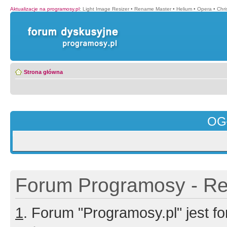
Aktualizacje na programosy.pl
:
Light Image Resizer
•
Rename Master
•
Helium
•
Opera
•
Chr
Strona główna
OG
Forum Programosy - Rej
1
. Forum "Programosy.pl" jest 