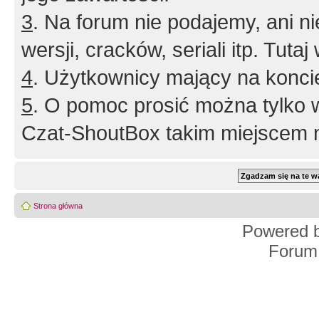
3
. Na forum nie podajemy, ani nie 
wersji, cracków, seriali itp. Tuta
4
. Użytkownicy mający na konci
5
. O pomoc prosić można tylko 
Czat-ShoutBox takim miejscem ni
Strona główna
Powered 
Forum