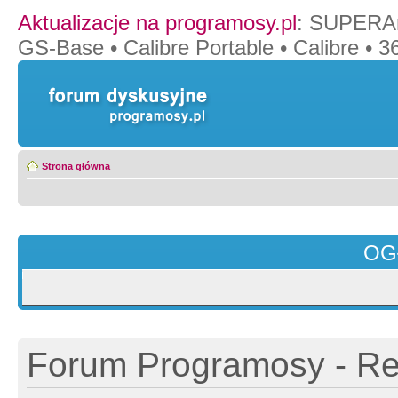
Aktualizacje na programosy.pl
:
SUPERAn
GS-Base
•
Calibre Portable
•
Calibre
•
36
Strona główna
OG
Forum Programosy - Rej