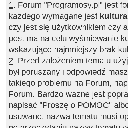
1
. Forum "Programosy.pl" jest 
każdego wymagane jest
kultur
czy jest się użytkownikiem czy a
post ma na celu wyśmiewanie ko
wskazujące najmniejszy brak kult
2
. Przed założeniem tematu użyj 
był poruszany i odpowiedź masz 
takiego problemu na Forum, nap
Forum. Bardzo ważne jest popra
napisać "Proszę o POMOC" albo
usuwane, nazwa tematu musi opi
po przeczytaniu nazwy tematu w