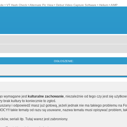
ode
•
VT Hash Check
•
Alternate Pic View
•
Debut Video Capture Software
•
Helium
•
AIMP
OGŁOSZENIE:
ego wymagane jest
kulturalne zachowanie
, niezależnie od tego czy jest się użytko
brak kultury to koniecznie to zgłoś.
poruszany i odpowiedź masz już gotową, jeżeli jednak nie ma takiego problemu na F
Y!! takie tematy od razu są usuwane, nazwa tematu musi opisywać problem, tak
acków, seriali itp. Tutaj warez jest zabroniony.