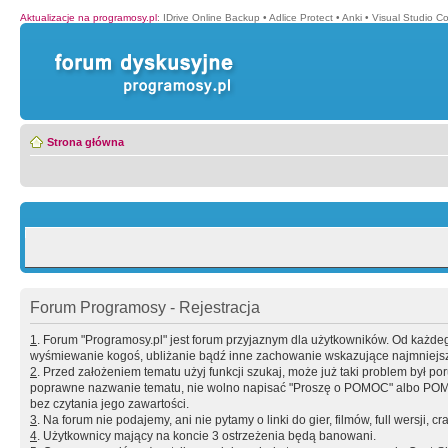
Aktualizacje na programosy.pl
:
IDrive Online Backup
•
Adlice Protect
•
Anki
•
Visual Studio C
Strona główna
Forum Programosy - Rejestracja
1
. Forum "Programosy.pl" jest forum przyjaznym dla użytkowników. Od każd
wyśmiewanie kogoś, ubliżanie bądź inne zachowanie wskazujące najmniejszy 
2
. Przed założeniem tematu użyj funkcji szukaj, może już taki problem był 
poprawne nazwanie tematu, nie wolno napisać "Proszę o POMOC" albo POMOC
bez czytania jego zawartości.
3
. Na forum nie podajemy, ani nie pytamy o linki do gier, filmów, full wersji, cr
4
. Użytkownicy mający na koncie 3 ostrzeżenia będą banowani.