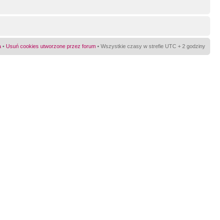
a
•
Usuń cookies utworzone przez forum
• Wszystkie czasy w strefie UTC + 2 godziny