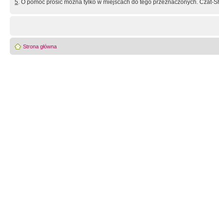
5
. O pomoc prosić można tylko w miejscach do tego przeznaczonych. Czat-Sh
Strona główna