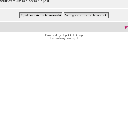
outBox takim miejscem nie jest.
Ekip
Powered by
phpBB
© Group
Forum Programosy.pl