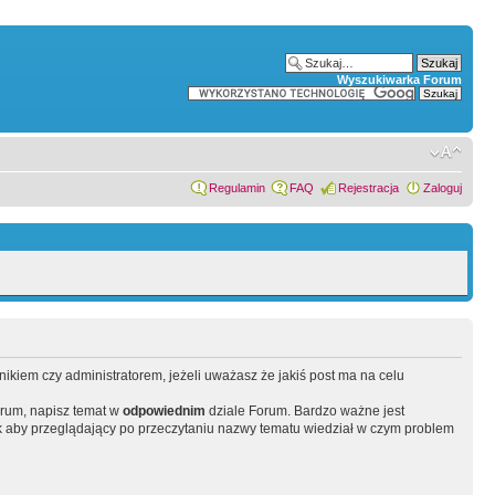
Wyszukiwarka Forum
Regulamin
FAQ
Rejestracja
Zaloguj
wnikiem czy administratorem, jeżeli uważasz że jakiś post ma na celu
orum, napisz temat w
odpowiednim
dziale Forum. Bardzo ważne jest
 aby przeglądający po przeczytaniu nazwy tematu wiedział w czym problem