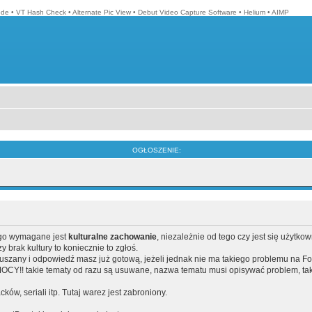
ode
•
VT Hash Check
•
Alternate Pic View
•
Debut Video Capture Software
•
Helium
•
AIMP
OGŁOSZENIE:
ego wymagane jest
kulturalne zachowanie
, niezależnie od tego czy jest się użytko
brak kultury to koniecznie to zgłoś.
poruszany i odpowiedź masz już gotową, jeżeli jednak nie ma takiego problemu na F
Y!! takie tematy od razu są usuwane, nazwa tematu musi opisywać problem, tak
acków, seriali itp. Tutaj warez jest zabroniony.