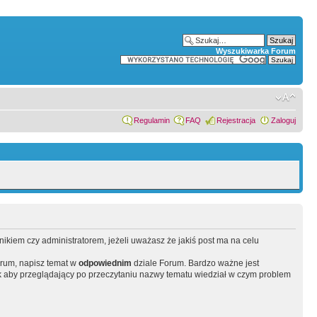
Wyszukiwarka Forum
Regulamin
FAQ
Rejestracja
Zaloguj
wnikiem czy administratorem, jeżeli uważasz że jakiś post ma na celu
orum, napisz temat w
odpowiednim
dziale Forum. Bardzo ważne jest
 aby przeglądający po przeczytaniu nazwy tematu wiedział w czym problem