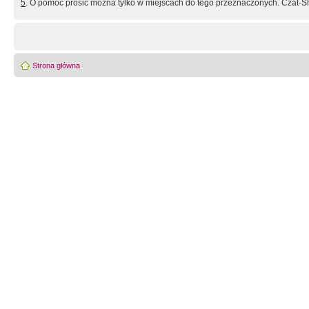
5
. O pomoc prosić można tylko w miejscach do tego przeznaczonych. Czat-Sh
Strona główna