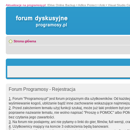
Aktualizacje na programosy.pl
:
IDrive Online Backup
•
Adlice Protect
•
Anki
•
Visual Studio C
Strona główna
Forum Programosy - Rejestracja
1
. Forum "Programosy.pl" jest forum przyjaznym dla użytkowników. Od każd
wyśmiewanie kogoś, ubliżanie bądź inne zachowanie wskazujące najmniejszy 
2
. Przed założeniem tematu użyj funkcji szukaj, może już taki problem był 
poprawne nazwanie tematu, nie wolno napisać "Proszę o POMOC" albo POMOC
bez czytania jego zawartości.
3
. Na forum nie podajemy, ani nie pytamy o linki do gier, filmów, full wersji, cr
4
. Użytkownicy mający na koncie 3 ostrzeżenia będą banowani.