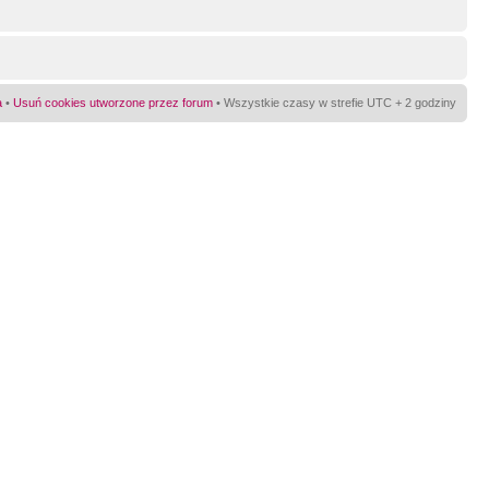
a
•
Usuń cookies utworzone przez forum
• Wszystkie czasy w strefie UTC + 2 godziny