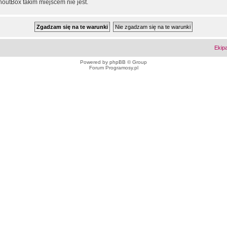
outBox takim miejscem nie jest.
Ekip
Powered by
phpBB
© Group
Forum Programosy.pl