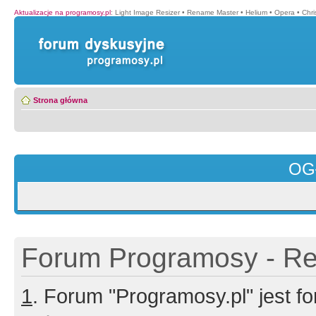
Aktualizacje na programosy.pl
:
Light Image Resizer
•
Rename Master
•
Helium
•
Opera
•
Chr
Strona główna
OG
Forum Programosy - Rej
1
. Forum "Programosy.pl" jest 