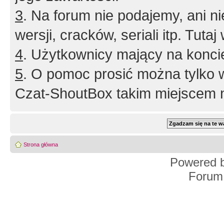
3
. Na forum nie podajemy, ani nie 
wersji, cracków, seriali itp. Tuta
4
. Użytkownicy mający na konci
5
. O pomoc prosić można tylko 
Czat-ShoutBox takim miejscem ni
Strona główna
Powered 
Forum