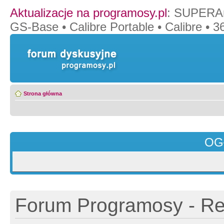
Aktualizacje na programosy.pl
:
SUPERAn
GS-Base
•
Calibre Portable
•
Calibre
•
36
Strona główna
OG
Forum Programosy - Rej