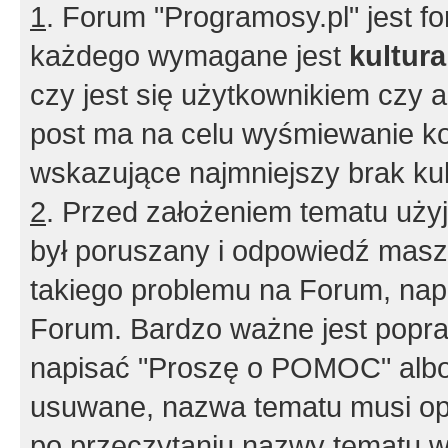
1
. Forum "Programosy.pl" jest 
każdego wymagane jest
kultur
czy jest się użytkownikiem czy a
post ma na celu wyśmiewanie ko
wskazujące najmniejszy brak kult
2
. Przed założeniem tematu użyj 
był poruszany i odpowiedź masz 
takiego problemu na Forum, nap
Forum. Bardzo ważne jest popra
napisać "Proszę o POMOC" albo
usuwane, nazwa tematu musi opi
po przeczytaniu nazwy tematu w