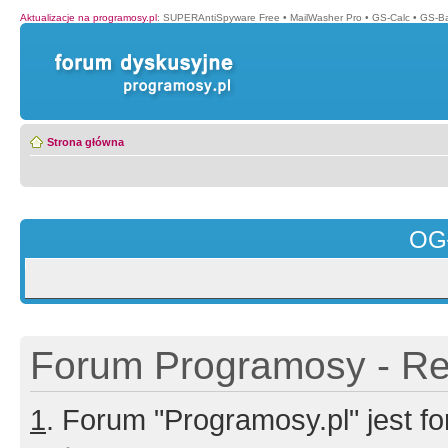
Aktualizacje na programosy.pl
:
SUPERAntiSpyware Free
•
MailWasher Pro
•
GS-Calc
•
GS-B
Strona główna
OG
Forum Programosy - Rej
1
. Forum "Programosy.pl" jest 