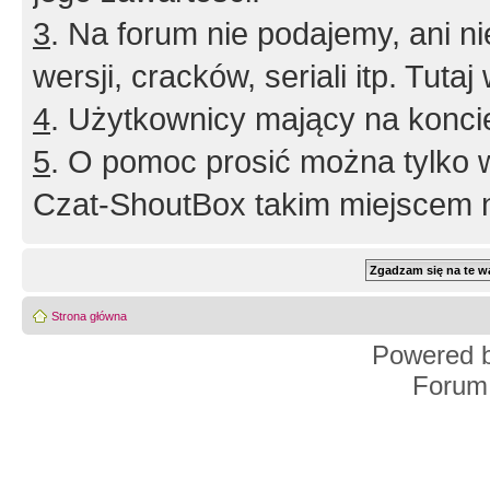
3
. Na forum nie podajemy, ani nie 
wersji, cracków, seriali itp. Tuta
4
. Użytkownicy mający na konci
5
. O pomoc prosić można tylko 
Czat-ShoutBox takim miejscem ni
Strona główna
Powered 
Forum