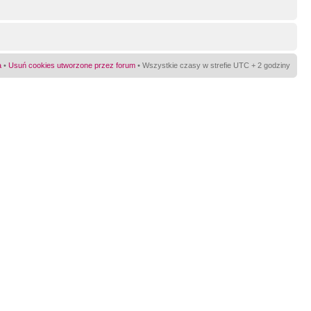
a
•
Usuń cookies utworzone przez forum
• Wszystkie czasy w strefie UTC + 2 godziny