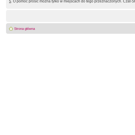
5
. O pomoc prosić można tylko w miejscach do tego przeznaczonych. Czat-Sh
Strona główna