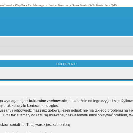
emSzmal
•
PlayOn
•
Far Manager
•
Farbar Recovery Scan Tool
•
Q-Dir Portable
•
Q-Dir
OGŁOSZENIE:
ego wymagane jest
kulturalne zachowanie
, niezależnie od tego czy jest się użytko
brak kultury to koniecznie to zgłoś.
poruszany i odpowiedź masz już gotową, jeżeli jednak nie ma takiego problemu na F
Y!! takie tematy od razu są usuwane, nazwa tematu musi opisywać problem, tak
acków, seriali itp. Tutaj warez jest zabroniony.