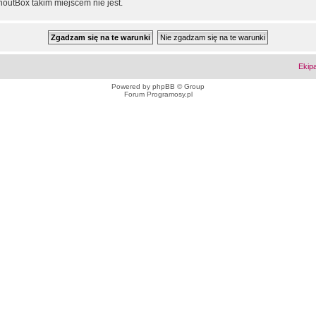
outBox takim miejscem nie jest.
Ekip
Powered by
phpBB
© Group
Forum Programosy.pl