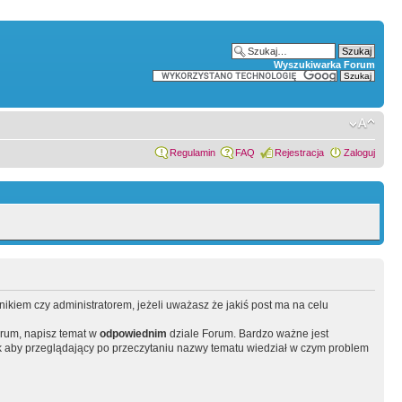
Wyszukiwarka Forum
Regulamin
FAQ
Rejestracja
Zaloguj
wnikiem czy administratorem, jeżeli uważasz że jakiś post ma na celu
orum, napisz temat w
odpowiednim
dziale Forum. Bardzo ważne jest
 aby przeglądający po przeczytaniu nazwy tematu wiedział w czym problem