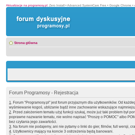
Aktualizacje na programosy.pl
:
Zero Install
•
Advanced SystemCare Free
•
Google Chrome
•
Strona główna
Forum Programosy - Rejestracja
1
. Forum "Programosy.pl" jest forum przyjaznym dla użytkowników. Od każd
wyśmiewanie kogoś, ubliżanie bądź inne zachowanie wskazujące najmniejszy 
2
. Przed założeniem tematu użyj funkcji szukaj, może już taki problem był 
poprawne nazwanie tematu, nie wolno napisać "Proszę o POMOC" albo POMOC
bez czytania jego zawartości.
3
. Na forum nie podajemy, ani nie pytamy o linki do gier, filmów, full wersji, cr
4
. Użytkownicy mający na koncie 3 ostrzeżenia będą banowani.