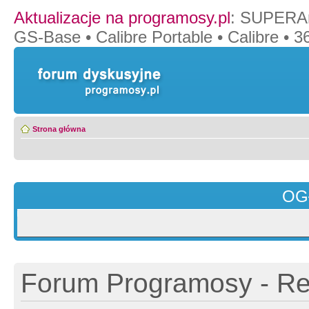
Aktualizacje na programosy.pl
:
SUPERAn
GS-Base
•
Calibre Portable
•
Calibre
•
36
Strona główna
OG
Forum Programosy - Rej