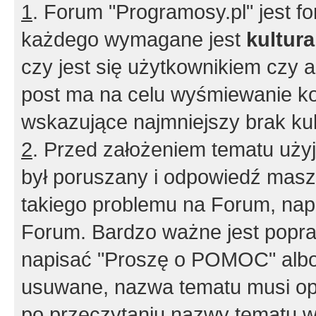
1
. Forum "Programosy.pl" jest 
każdego wymagane jest
kultur
czy jest się użytkownikiem czy a
post ma na celu wyśmiewanie ko
wskazujące najmniejszy brak kult
2
. Przed założeniem tematu użyj 
był poruszany i odpowiedź masz 
takiego problemu na Forum, nap
Forum. Bardzo ważne jest popra
napisać "Proszę o POMOC" albo
usuwane, nazwa tematu musi opi
po przeczytaniu nazwy tematu w