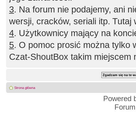
3
. Na forum nie podajemy, ani nie 
wersji, cracków, seriali itp. Tuta
4
. Użytkownicy mający na konci
5
. O pomoc prosić można tylko 
Czat-ShoutBox takim miejscem ni
Strona główna
Powered 
Forum