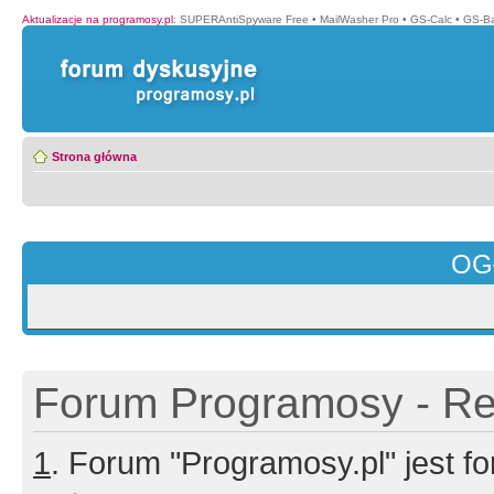
Aktualizacje na programosy.pl
:
SUPERAntiSpyware Free
•
MailWasher Pro
•
GS-Calc
•
GS-B
Strona główna
OG
Forum Programosy - Rej
1
. Forum "Programosy.pl" jest 