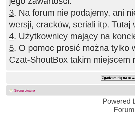
jego zawartości.
3
. Na forum nie podajemy, ani nie 
wersji, cracków, seriali itp. Tuta
4
. Użytkownicy mający na konci
5
. O pomoc prosić można tylko 
Czat-ShoutBox takim miejscem ni
Strona główna
Powered 
Forum