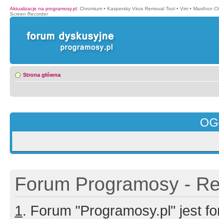
Aktualizacje na programosy.pl
:
Chromium
•
Kaspersky Virus Removal Tool
•
Vim
•
Maxthon Cl
Screen Recorder
Strona główna
OG
Forum Programosy - Rej
1
. Forum "Programosy.pl" jest 