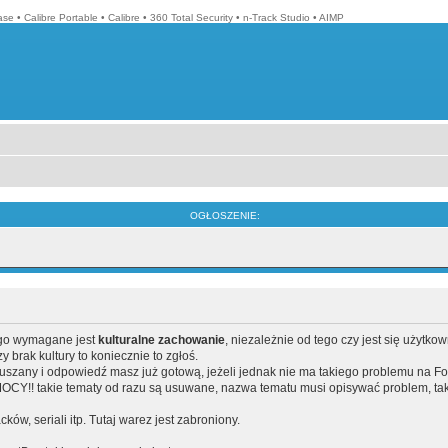
ase
•
Calibre Portable
•
Calibre
•
360 Total Security
•
n-Track Studio
•
AIMP
OGŁOSZENIE:
ego wymagane jest
kulturalne zachowanie
, niezależnie od tego czy jest się użytko
brak kultury to koniecznie to zgłoś.
poruszany i odpowiedź masz już gotową, jeżeli jednak nie ma takiego problemu na F
Y!! takie tematy od razu są usuwane, nazwa tematu musi opisywać problem, tak
acków, seriali itp. Tutaj warez jest zabroniony.