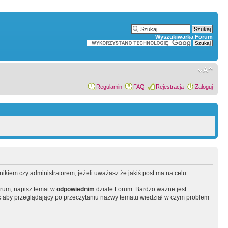
Wyszukiwarka Forum
Regulamin
FAQ
Rejestracja
Zaloguj
wnikiem czy administratorem, jeżeli uważasz że jakiś post ma na celu
orum, napisz temat w
odpowiednim
dziale Forum. Bardzo ważne jest
 aby przeglądający po przeczytaniu nazwy tematu wiedział w czym problem