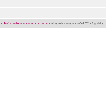
a
•
Usuń cookies utworzone przez forum
• Wszystkie czasy w strefie UTC + 2 godziny