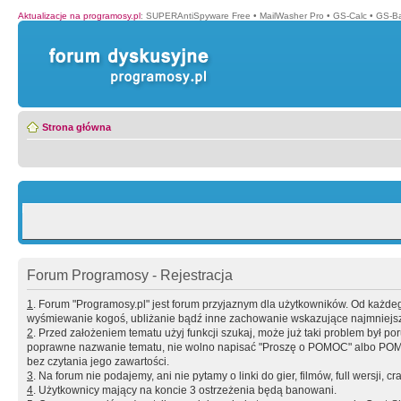
Aktualizacje na programosy.pl
:
SUPERAntiSpyware Free
•
MailWasher Pro
•
GS-Calc
•
GS-B
Strona główna
Forum Programosy - Rejestracja
1
. Forum "Programosy.pl" jest forum przyjaznym dla użytkowników. Od każd
wyśmiewanie kogoś, ubliżanie bądź inne zachowanie wskazujące najmniejszy 
2
. Przed założeniem tematu użyj funkcji szukaj, może już taki problem był 
poprawne nazwanie tematu, nie wolno napisać "Proszę o POMOC" albo POMOC
bez czytania jego zawartości.
3
. Na forum nie podajemy, ani nie pytamy o linki do gier, filmów, full wersji, cr
4
. Użytkownicy mający na koncie 3 ostrzeżenia będą banowani.