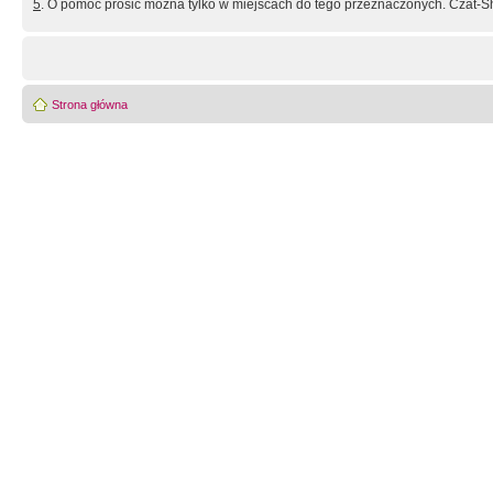
5
. O pomoc prosić można tylko w miejscach do tego przeznaczonych. Czat-Sh
Strona główna