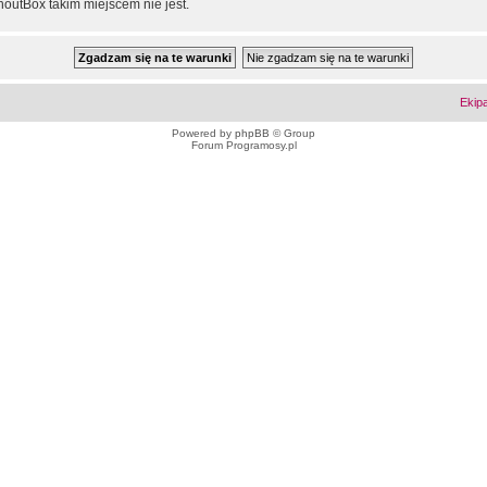
outBox takim miejscem nie jest.
Ekip
Powered by
phpBB
© Group
Forum Programosy.pl