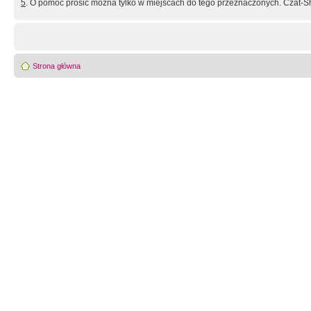
5
. O pomoc prosić można tylko w miejscach do tego przeznaczonych. Czat-Sh
Strona główna