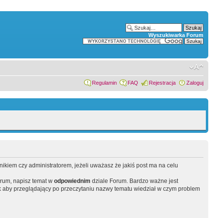
Wyszukiwarka Forum
Regulamin
FAQ
Rejestracja
Zaloguj
wnikiem czy administratorem, jeżeli uważasz że jakiś post ma na celu
orum, napisz temat w
odpowiednim
dziale Forum. Bardzo ważne jest
 aby przeglądający po przeczytaniu nazwy tematu wiedział w czym problem