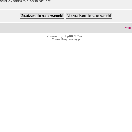
outBox takim miejscem nie jest.
Ekip
Powered by
phpBB
© Group
Forum Programosy.pl