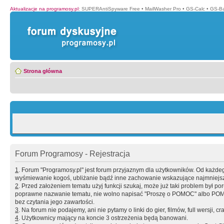
Aktualizacje na programosy.pl
:
SUPERAntiSpyware Free
•
MailWasher Pro
•
GS-Calc
•
GS-B
Strona główna
Forum Programosy - Rejestracja
1
. Forum "Programosy.pl" jest forum przyjaznym dla użytkowników. Od każd
wyśmiewanie kogoś, ubliżanie bądź inne zachowanie wskazujące najmniejszy 
2
. Przed założeniem tematu użyj funkcji szukaj, może już taki problem był 
poprawne nazwanie tematu, nie wolno napisać "Proszę o POMOC" albo POMOC
bez czytania jego zawartości.
3
. Na forum nie podajemy, ani nie pytamy o linki do gier, filmów, full wersji, cr
4
. Użytkownicy mający na koncie 3 ostrzeżenia będą banowani.