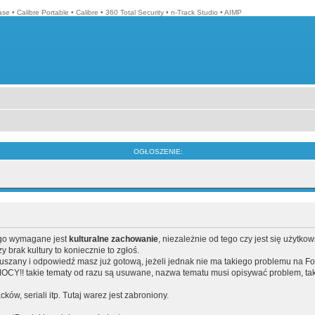
ase
•
Calibre Portable
•
Calibre
•
360 Total Security
•
n-Track Studio
•
AIMP
OGŁOSZENIE:
ego wymagane jest
kulturalne zachowanie
, niezależnie od tego czy jest się użytko
brak kultury to koniecznie to zgłoś.
poruszany i odpowiedź masz już gotową, jeżeli jednak nie ma takiego problemu na F
Y!! takie tematy od razu są usuwane, nazwa tematu musi opisywać problem, tak
acków, seriali itp. Tutaj warez jest zabroniony.