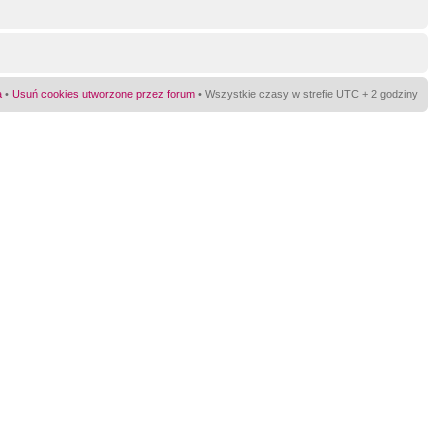
a
•
Usuń cookies utworzone przez forum
• Wszystkie czasy w strefie UTC + 2 godziny