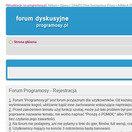
Aktualizacje na programosy.pl
:
Helium
•
Opera
•
ChrisPC Free Anonymous Proxy
•
Adblock P
Strona główna
Forum Programosy - Rejestracja
1
. Forum "Programosy.pl" jest forum przyjaznym dla użytkowników. Od każd
wyśmiewanie kogoś, ubliżanie bądź inne zachowanie wskazujące najmniejszy 
2
. Przed założeniem tematu użyj funkcji szukaj, może już taki problem był 
poprawne nazwanie tematu, nie wolno napisać "Proszę o POMOC" albo POMOC
bez czytania jego zawartości.
3
. Na forum nie podajemy, ani nie pytamy o linki do gier, filmów, full wersji, cr
4
. Użytkownicy mający na koncie 3 ostrzeżenia będą banowani.