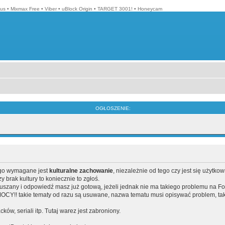
lus
•
Mixmax Free
•
Viber
•
uBlock Origin
•
TARGET 3001!
•
Honeycam
OGŁOSZENIE:
ego wymagane jest
kulturalne zachowanie
, niezależnie od tego czy jest się użytko
brak kultury to koniecznie to zgłoś.
poruszany i odpowiedź masz już gotową, jeżeli jednak nie ma takiego problemu na F
Y!! takie tematy od razu są usuwane, nazwa tematu musi opisywać problem, tak
acków, seriali itp. Tutaj warez jest zabroniony.