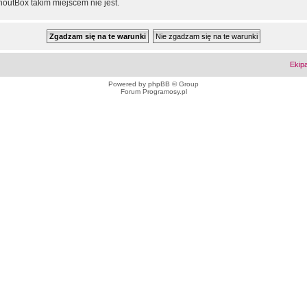
outBox takim miejscem nie jest.
Ekip
Powered by
phpBB
© Group
Forum Programosy.pl