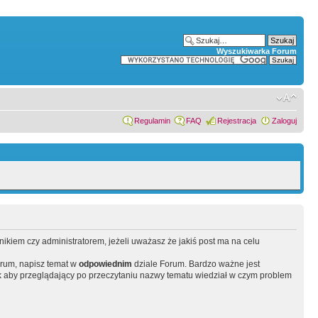
Wyszukiwarka Forum
Regulamin
FAQ
Rejestracja
Zaloguj
wnikiem czy administratorem, jeżeli uważasz że jakiś post ma na celu
orum, napisz temat w
odpowiednim
dziale Forum. Bardzo ważne jest
 aby przeglądający po przeczytaniu nazwy tematu wiedział w czym problem