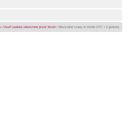
a
•
Usuń cookies utworzone przez forum
• Wszystkie czasy w strefie UTC + 2 godziny