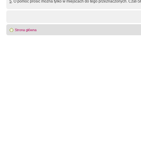
5
. O pomoc prosić można tylko w miejscach do tego przeznaczonych. Czat-Sh
Strona główna