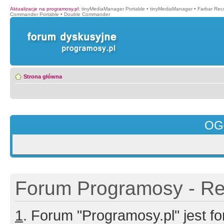
Aktualizacje na programosy.pl
:
tinyMediaManager Portable
•
tinyMediaManager
•
Farbar Rec
Commander Portable
•
Double Commander
Strona główna
OG
Forum Programosy - Rej
1
. Forum "Programosy.pl" jest 