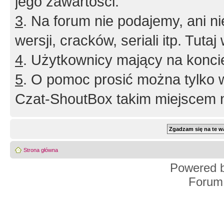
jego zawartości.
3
. Na forum nie podajemy, ani nie 
wersji, cracków, seriali itp. Tuta
4
. Użytkownicy mający na konci
5
. O pomoc prosić można tylko 
Czat-ShoutBox takim miejscem ni
Strona główna
Powered 
Forum