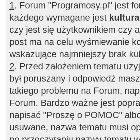
1
. Forum "Programosy.pl" jest 
każdego wymagane jest
kultur
czy jest się użytkownikiem czy a
post ma na celu wyśmiewanie ko
wskazujące najmniejszy brak kult
2
. Przed założeniem tematu użyj 
był poruszany i odpowiedź masz 
takiego problemu na Forum, nap
Forum. Bardzo ważne jest popra
napisać "Proszę o POMOC" albo
usuwane, nazwa tematu musi opi
po przeczytaniu nazwy tematu w