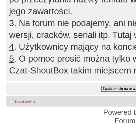
jego zawartości.
3
. Na forum nie podajemy, ani nie 
wersji, cracków, seriali itp. Tuta
4
. Użytkownicy mający na konci
5
. O pomoc prosić można tylko 
Czat-ShoutBox takim miejscem ni
Strona główna
Powered 
Forum