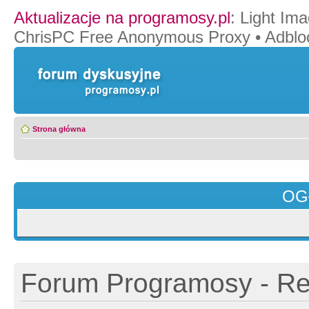
Aktualizacje na programosy.pl
:
Light Ima
ChrisPC Free Anonymous Proxy
•
Adblo
Strona główna
OG
Forum Programosy - Rej