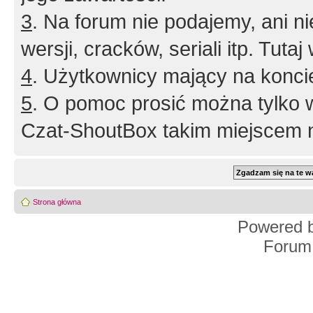
3
. Na forum nie podajemy, ani nie 
wersji, cracków, seriali itp. Tuta
4
. Użytkownicy mający na konci
5
. O pomoc prosić można tylko 
Czat-ShoutBox takim miejscem ni
Strona główna
Powered 
Forum