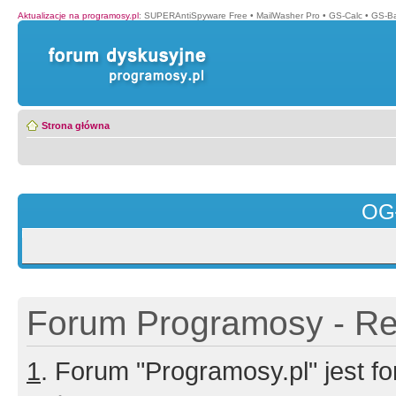
Aktualizacje na programosy.pl
:
SUPERAntiSpyware Free
•
MailWasher Pro
•
GS-Calc
•
GS-B
Strona główna
OG
Forum Programosy - Rej
1
. Forum "Programosy.pl" jest 