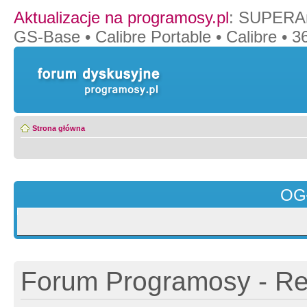
Aktualizacje na programosy.pl
:
SUPERAn
GS-Base
•
Calibre Portable
•
Calibre
•
36
Strona główna
OG
Forum Programosy - Rej