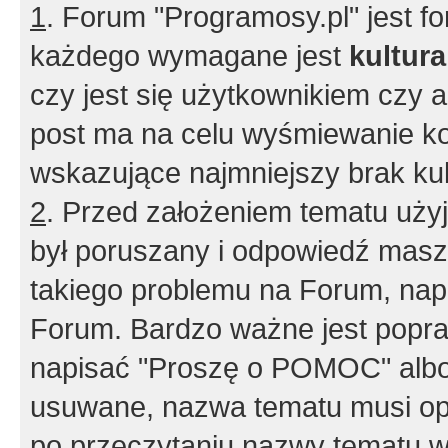
1
. Forum "Programosy.pl" jest 
każdego wymagane jest
kultur
czy jest się użytkownikiem czy a
post ma na celu wyśmiewanie ko
wskazujące najmniejszy brak kult
2
. Przed założeniem tematu użyj 
był poruszany i odpowiedź masz 
takiego problemu na Forum, nap
Forum. Bardzo ważne jest popra
napisać "Proszę o POMOC" albo
usuwane, nazwa tematu musi opi
po przeczytaniu nazwy tematu w