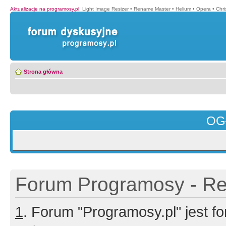
Aktualizacje na programosy.pl
:
Light Image Resizer
•
Rename Master
•
Helium
•
Opera
•
Chr
Strona główna
OG
Forum Programosy - Rej
1
. Forum "Programosy.pl" jest 