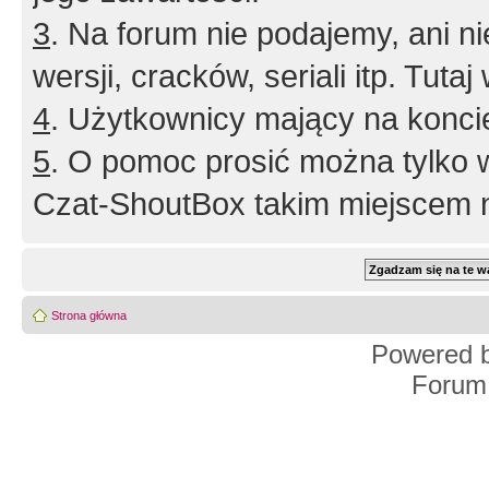
3
. Na forum nie podajemy, ani nie 
wersji, cracków, seriali itp. Tuta
4
. Użytkownicy mający na konci
5
. O pomoc prosić można tylko 
Czat-ShoutBox takim miejscem ni
Strona główna
Powered 
Forum