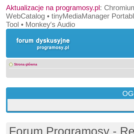
Aktualizacje na programosy.pl
:
Chromiu
WebCatalog
•
tinyMediaManager Portab
Tool
•
Monkey′s Audio
Strona główna
OG
Forum Programosy - Rej