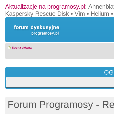
Aktualizacje na programosy.pl
:
Ahnenblat
Kaspersky Rescue Disk
•
Vim
•
Helium
Strona główna
OG
Forum Programosy - Rej