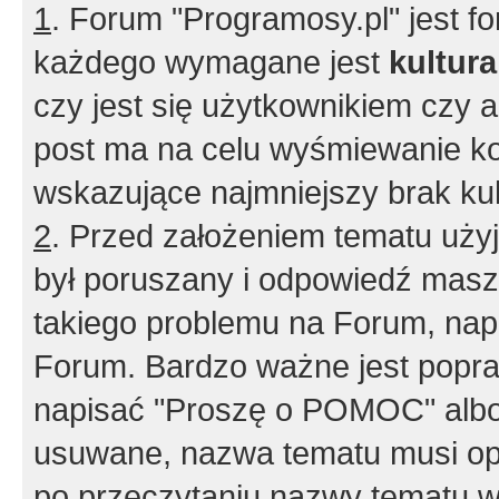
1
. Forum "Programosy.pl" jest 
każdego wymagane jest
kultur
czy jest się użytkownikiem czy a
post ma na celu wyśmiewanie ko
wskazujące najmniejszy brak kult
2
. Przed założeniem tematu użyj 
był poruszany i odpowiedź masz 
takiego problemu na Forum, nap
Forum. Bardzo ważne jest popra
napisać "Proszę o POMOC" albo
usuwane, nazwa tematu musi opi
po przeczytaniu nazwy tematu w