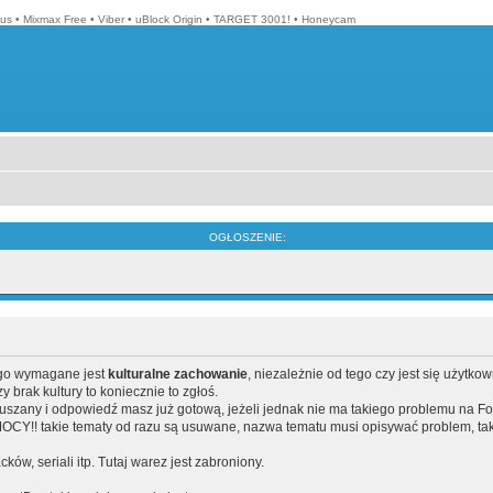
lus
•
Mixmax Free
•
Viber
•
uBlock Origin
•
TARGET 3001!
•
Honeycam
OGŁOSZENIE:
ego wymagane jest
kulturalne zachowanie
, niezależnie od tego czy jest się użytko
brak kultury to koniecznie to zgłoś.
poruszany i odpowiedź masz już gotową, jeżeli jednak nie ma takiego problemu na F
Y!! takie tematy od razu są usuwane, nazwa tematu musi opisywać problem, tak
acków, seriali itp. Tutaj warez jest zabroniony.