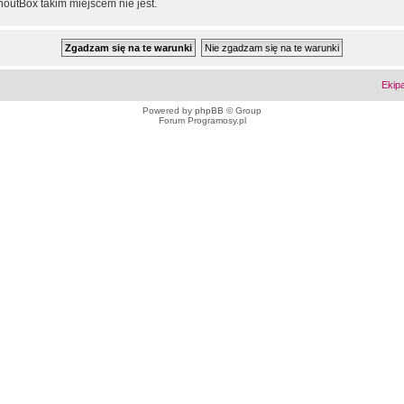
outBox takim miejscem nie jest.
Ekip
Powered by
phpBB
© Group
Forum Programosy.pl