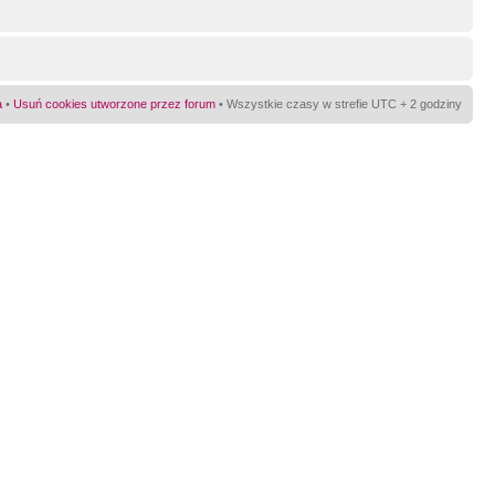
a
•
Usuń cookies utworzone przez forum
• Wszystkie czasy w strefie UTC + 2 godziny