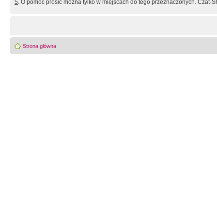
5
. O pomoc prosić można tylko w miejscach do tego przeznaczonych. Czat-Sh
Strona główna