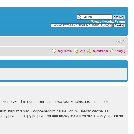
Wyszukiwarka Forum
Regulamin
FAQ
Rejestracja
Zaloguj
wnikiem czy administratorem, jeżeli uważasz że jakiś post ma na celu
orum, napisz temat w
odpowiednim
dziale Forum. Bardzo ważne jest
 aby przeglądający po przeczytaniu nazwy tematu wiedział w czym problem