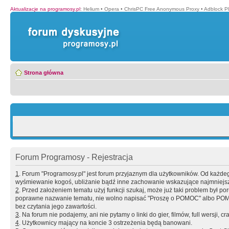
Aktualizacje na programosy.pl
:
Helium
•
Opera
•
ChrisPC Free Anonymous Proxy
•
Adblock P
Strona główna
Forum Programosy - Rejestracja
1
. Forum "Programosy.pl" jest forum przyjaznym dla użytkowników. Od każd
wyśmiewanie kogoś, ubliżanie bądź inne zachowanie wskazujące najmniejszy 
2
. Przed założeniem tematu użyj funkcji szukaj, może już taki problem był 
poprawne nazwanie tematu, nie wolno napisać "Proszę o POMOC" albo POMOC
bez czytania jego zawartości.
3
. Na forum nie podajemy, ani nie pytamy o linki do gier, filmów, full wersji, cr
4
. Użytkownicy mający na koncie 3 ostrzeżenia będą banowani.