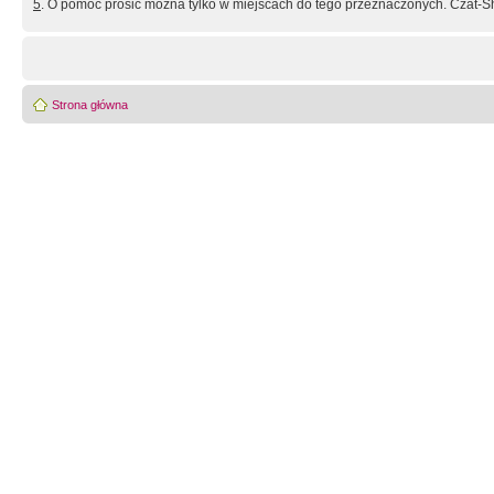
5
. O pomoc prosić można tylko w miejscach do tego przeznaczonych. Czat-Sh
Strona główna