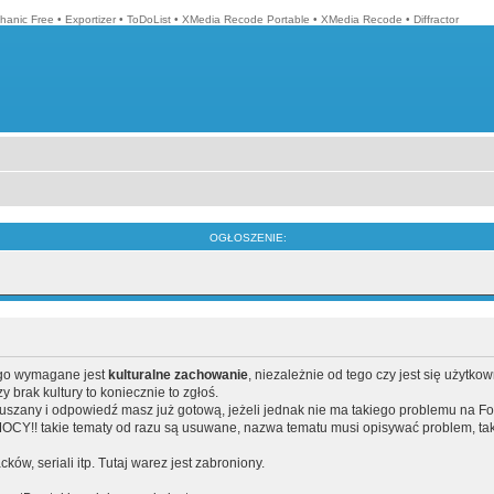
hanic Free
•
Exportizer
•
ToDoList
•
XMedia Recode Portable
•
XMedia Recode
•
Diffractor
OGŁOSZENIE:
ego wymagane jest
kulturalne zachowanie
, niezależnie od tego czy jest się użytko
brak kultury to koniecznie to zgłoś.
poruszany i odpowiedź masz już gotową, jeżeli jednak nie ma takiego problemu na F
Y!! takie tematy od razu są usuwane, nazwa tematu musi opisywać problem, tak
acków, seriali itp. Tutaj warez jest zabroniony.