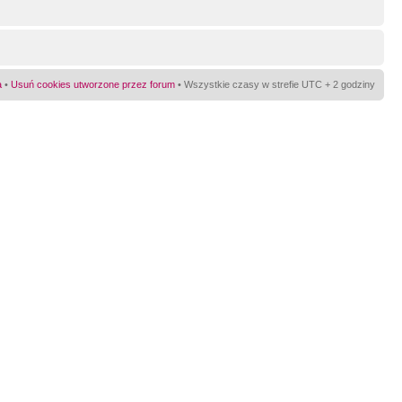
a
•
Usuń cookies utworzone przez forum
• Wszystkie czasy w strefie UTC + 2 godziny