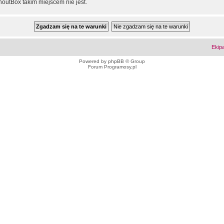
outBox takim miejscem nie jest.
Ekip
Powered by
phpBB
© Group
Forum Programosy.pl