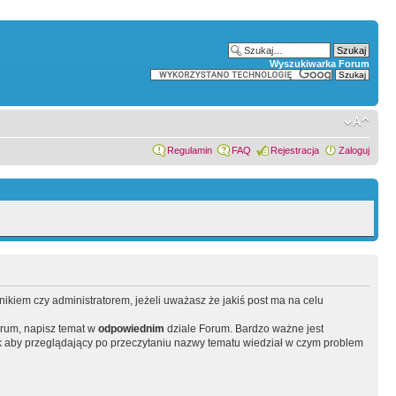
Wyszukiwarka Forum
Regulamin
FAQ
Rejestracja
Zaloguj
wnikiem czy administratorem, jeżeli uważasz że jakiś post ma na celu
orum, napisz temat w
odpowiednim
dziale Forum. Bardzo ważne jest
 aby przeglądający po przeczytaniu nazwy tematu wiedział w czym problem