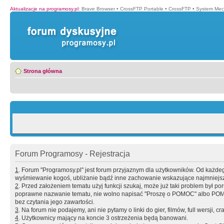
Aktualizacje na programosy.pl
:
Brave Browser
•
CrossFTP Portable
•
CrossFTP
•
System Mec
Strona główna
Forum Programosy - Rejestracja
1
. Forum "Programosy.pl" jest forum przyjaznym dla użytkowników. Od każd
wyśmiewanie kogoś, ubliżanie bądź inne zachowanie wskazujące najmniejszy 
2
. Przed założeniem tematu użyj funkcji szukaj, może już taki problem był 
poprawne nazwanie tematu, nie wolno napisać "Proszę o POMOC" albo POMOC
bez czytania jego zawartości.
3
. Na forum nie podajemy, ani nie pytamy o linki do gier, filmów, full wersji, cr
4
. Użytkownicy mający na koncie 3 ostrzeżenia będą banowani.