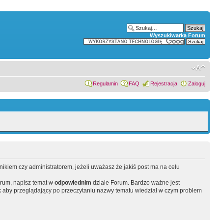
Wyszukiwarka Forum
Regulamin
FAQ
Rejestracja
Zaloguj
wnikiem czy administratorem, jeżeli uważasz że jakiś post ma na celu
orum, napisz temat w
odpowiednim
dziale Forum. Bardzo ważne jest
 aby przeglądający po przeczytaniu nazwy tematu wiedział w czym problem