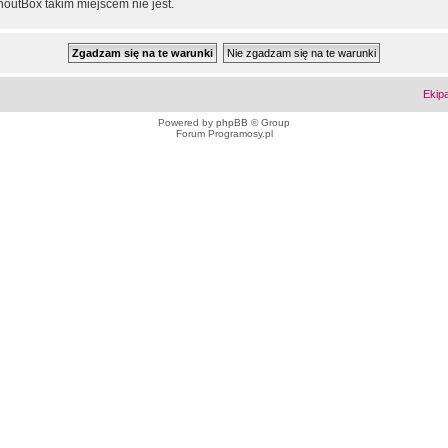
outBox takim miejscem nie jest.
Ekip
Powered by
phpBB
© Group
Forum Programosy.pl