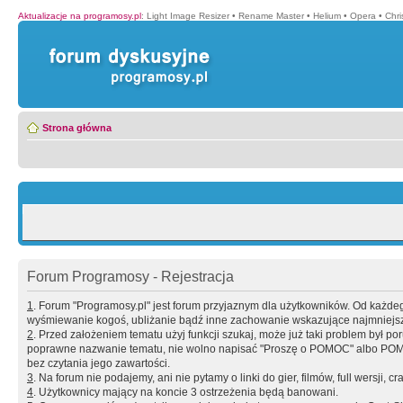
Aktualizacje na programosy.pl
:
Light Image Resizer
•
Rename Master
•
Helium
•
Opera
•
Chr
Strona główna
Forum Programosy - Rejestracja
1
. Forum "Programosy.pl" jest forum przyjaznym dla użytkowników. Od każd
wyśmiewanie kogoś, ubliżanie bądź inne zachowanie wskazujące najmniejszy 
2
. Przed założeniem tematu użyj funkcji szukaj, może już taki problem był 
poprawne nazwanie tematu, nie wolno napisać "Proszę o POMOC" albo POMOC
bez czytania jego zawartości.
3
. Na forum nie podajemy, ani nie pytamy o linki do gier, filmów, full wersji, cr
4
. Użytkownicy mający na koncie 3 ostrzeżenia będą banowani.