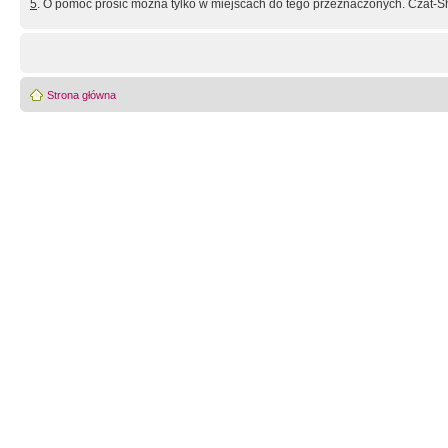
5
. O pomoc prosić można tylko w miejscach do tego przeznaczonych. Czat-Sh
Strona główna