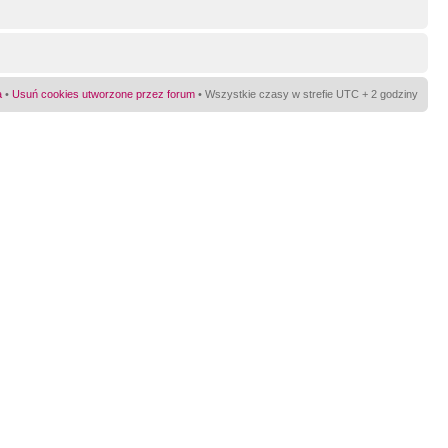
a
•
Usuń cookies utworzone przez forum
• Wszystkie czasy w strefie UTC + 2 godziny