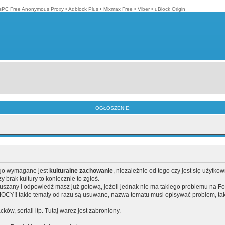
isPC Free Anonymous Proxy
•
Adblock Plus
•
Mixmax Free
•
Viber
•
uBlock Origin
OGŁOSZENIE:
ego wymagane jest
kulturalne zachowanie
, niezależnie od tego czy jest się użytko
brak kultury to koniecznie to zgłoś.
poruszany i odpowiedź masz już gotową, jeżeli jednak nie ma takiego problemu na F
Y!! takie tematy od razu są usuwane, nazwa tematu musi opisywać problem, tak
acków, seriali itp. Tutaj warez jest zabroniony.