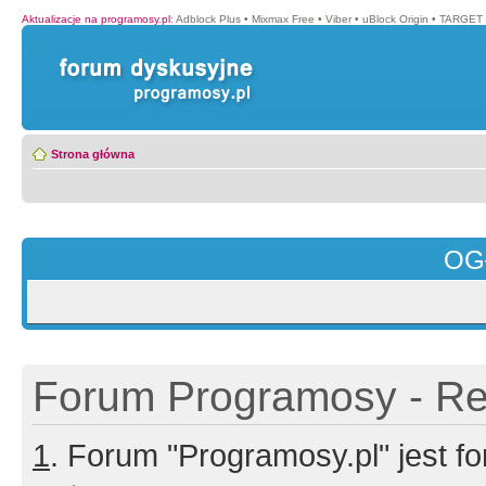
Aktualizacje na programosy.pl
:
Adblock Plus
•
Mixmax Free
•
Viber
•
uBlock Origin
•
TARGET 
Strona główna
OG
Forum Programosy - Rej
1
. Forum "Programosy.pl" jest 