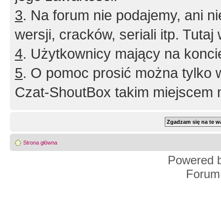
3
. Na forum nie podajemy, ani nie 
wersji, cracków, seriali itp. Tuta
4
. Użytkownicy mający na konci
5
. O pomoc prosić można tylko 
Czat-ShoutBox takim miejscem ni
Strona główna
Powered 
Forum