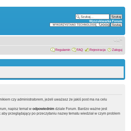
Wyszukiwarka Forum
Regulamin
FAQ
Rejestracja
Zaloguj
wnikiem czy administratorem, jeżeli uważasz że jakiś post ma na celu
orum, napisz temat w
odpowiednim
dziale Forum. Bardzo ważne jest
 aby przeglądający po przeczytaniu nazwy tematu wiedział w czym problem