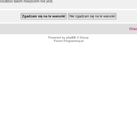
outBox takim miejscem nie jest.
Ekip
Powered by
phpBB
© Group
Forum Programosy.pl