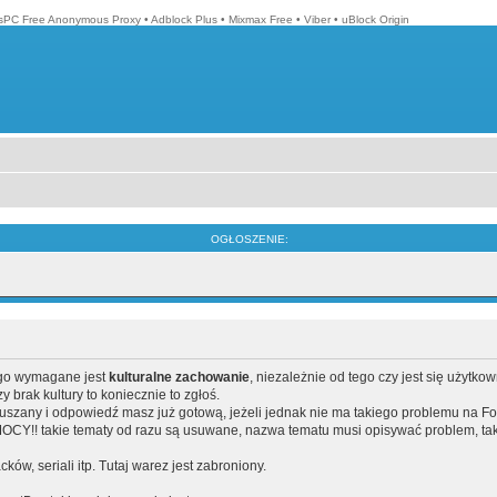
isPC Free Anonymous Proxy
•
Adblock Plus
•
Mixmax Free
•
Viber
•
uBlock Origin
OGŁOSZENIE:
ego wymagane jest
kulturalne zachowanie
, niezależnie od tego czy jest się użytko
brak kultury to koniecznie to zgłoś.
poruszany i odpowiedź masz już gotową, jeżeli jednak nie ma takiego problemu na F
Y!! takie tematy od razu są usuwane, nazwa tematu musi opisywać problem, tak
acków, seriali itp. Tutaj warez jest zabroniony.