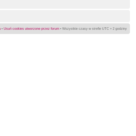
a
•
Usuń cookies utworzone przez forum
• Wszystkie czasy w strefie UTC + 2 godziny