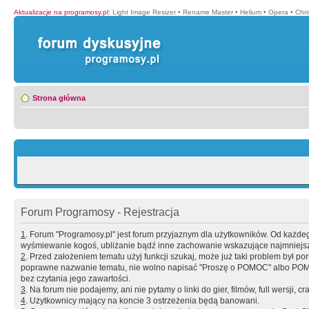
Aktualizacje na programosy.pl
:
Light Image Resizer
•
Rename Master
•
Helium
•
Opera
•
Chr
Strona główna
Forum Programosy - Rejestracja
1
. Forum "Programosy.pl" jest forum przyjaznym dla użytkowników. Od każd
wyśmiewanie kogoś, ubliżanie bądź inne zachowanie wskazujące najmniejszy 
2
. Przed założeniem tematu użyj funkcji szukaj, może już taki problem był 
poprawne nazwanie tematu, nie wolno napisać "Proszę o POMOC" albo POMOC
bez czytania jego zawartości.
3
. Na forum nie podajemy, ani nie pytamy o linki do gier, filmów, full wersji, cr
4
. Użytkownicy mający na koncie 3 ostrzeżenia będą banowani.