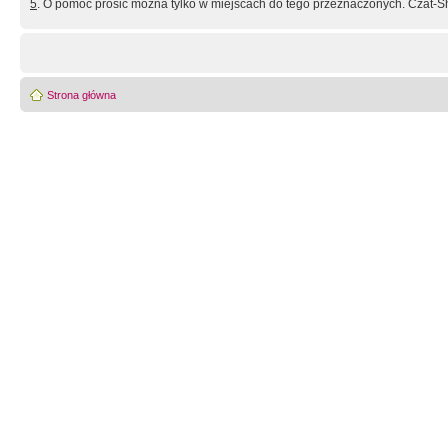
5
. O pomoc prosić można tylko w miejscach do tego przeznaczonych. Czat-Sh
Strona główna