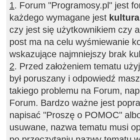
1
. Forum "Programosy.pl" jest 
każdego wymagane jest
kultur
czy jest się użytkownikiem czy a
post ma na celu wyśmiewanie ko
wskazujące najmniejszy brak kult
2
. Przed założeniem tematu użyj 
był poruszany i odpowiedź masz 
takiego problemu na Forum, nap
Forum. Bardzo ważne jest popra
napisać "Proszę o POMOC" albo
usuwane, nazwa tematu musi opi
po przeczytaniu nazwy tematu w