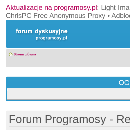
Aktualizacje na programosy.pl
:
Light Ima
ChrisPC Free Anonymous Proxy
•
Adblo
Strona główna
OG
Forum Programosy - Rej