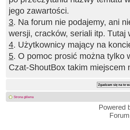
jego zawartości.
3
. Na forum nie podajemy, ani nie 
wersji, cracków, seriali itp. Tuta
4
. Użytkownicy mający na konci
5
. O pomoc prosić można tylko 
Czat-ShoutBox takim miejscem ni
Strona główna
Powered 
Forum