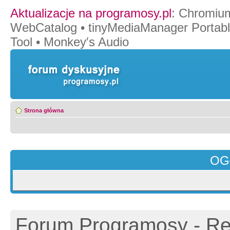
Aktualizacje na programosy.pl
:
Chromiu
WebCatalog
•
tinyMediaManager Portab
Tool
•
Monkey′s Audio
Strona główna
OG
Forum Programosy - Rej