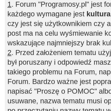
1
. Forum "Programosy.pl" jest 
każdego wymagane jest
kultur
czy jest się użytkownikiem czy a
post ma na celu wyśmiewanie ko
wskazujące najmniejszy brak kult
2
. Przed założeniem tematu użyj 
był poruszany i odpowiedź masz 
takiego problemu na Forum, nap
Forum. Bardzo ważne jest popra
napisać "Proszę o POMOC" albo
usuwane, nazwa tematu musi opi
po przeczytaniu nazwy tematu w