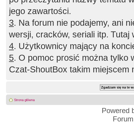
jego zawartości.
3
. Na forum nie podajemy, ani nie 
wersji, cracków, seriali itp. Tuta
4
. Użytkownicy mający na konci
5
. O pomoc prosić można tylko 
Czat-ShoutBox takim miejscem ni
Strona główna
Powered 
Forum