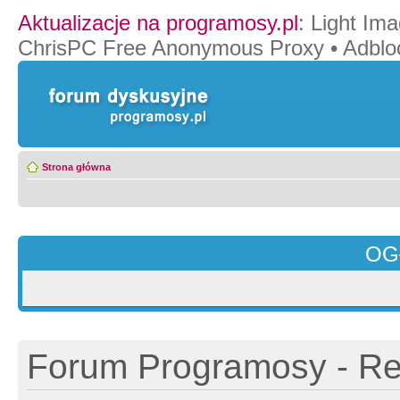
Aktualizacje na programosy.pl
:
Light Ima
ChrisPC Free Anonymous Proxy
•
Adblo
Strona główna
OG
Forum Programosy - Rej