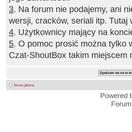
3
. Na forum nie podajemy, ani nie 
wersji, cracków, seriali itp. Tuta
4
. Użytkownicy mający na konci
5
. O pomoc prosić można tylko 
Czat-ShoutBox takim miejscem ni
Strona główna
Powered 
Forum