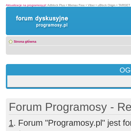
Aktualizacje na programosy.pl
:
Adblock Plus
•
Mixmax Free
•
Viber
•
uBlock Origin
•
TARGET 
Strona główna
OG
Forum Programosy - Rej
1
. Forum "Programosy.pl" jest 