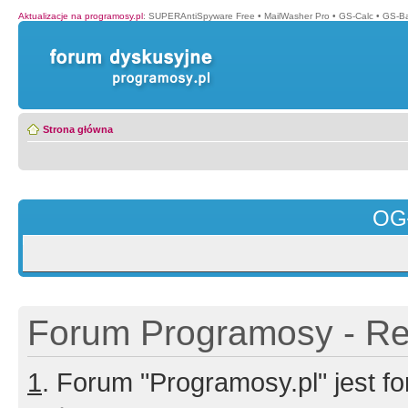
Aktualizacje na programosy.pl
:
SUPERAntiSpyware Free
•
MailWasher Pro
•
GS-Calc
•
GS-B
Strona główna
OG
Forum Programosy - Rej
1
. Forum "Programosy.pl" jest 