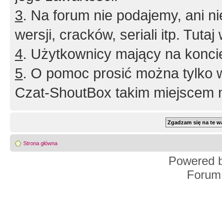
3
. Na forum nie podajemy, ani nie 
wersji, cracków, seriali itp. Tuta
4
. Użytkownicy mający na konci
5
. O pomoc prosić można tylko 
Czat-ShoutBox takim miejscem ni
Strona główna
Powered 
Forum