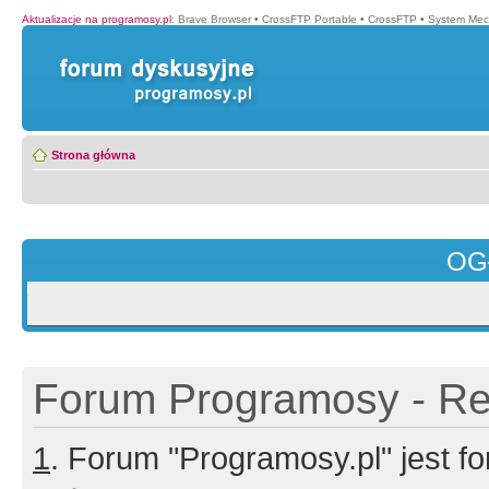
Aktualizacje na programosy.pl
:
Brave Browser
•
CrossFTP Portable
•
CrossFTP
•
System Mec
Strona główna
OG
Forum Programosy - Rej
1
. Forum "Programosy.pl" jest 