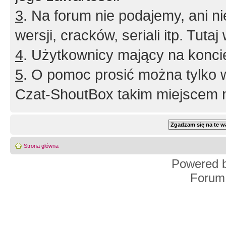
3
. Na forum nie podajemy, ani nie 
wersji, cracków, seriali itp. Tuta
4
. Użytkownicy mający na konci
5
. O pomoc prosić można tylko 
Czat-ShoutBox takim miejscem ni
Strona główna
Powered 
Forum