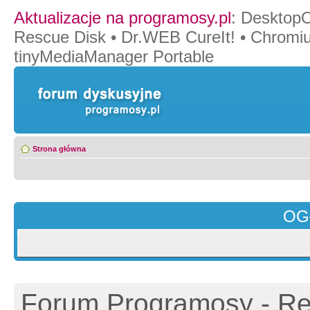
Aktualizacje na programosy.pl
:
Desktop
Rescue Disk
•
Dr.WEB CureIt!
•
Chromi
tinyMediaManager Portable
Strona główna
OG
Forum Programosy - Rej