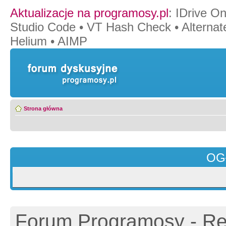
Aktualizacje na programosy.pl
:
IDrive O
Studio Code
•
VT Hash Check
•
Alternat
Helium
•
AIMP
Strona główna
OG
Forum Programosy - Rej