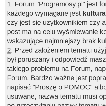
1
. Forum "Programosy.pl" jest 
każdego wymagane jest
kultur
czy jest się użytkownikiem czy a
post ma na celu wyśmiewanie ko
wskazujące najmniejszy brak kult
2
. Przed założeniem tematu użyj 
był poruszany i odpowiedź masz 
takiego problemu na Forum, nap
Forum. Bardzo ważne jest popra
napisać "Proszę o POMOC" albo
usuwane, nazwa tematu musi opi
po przeczytaniu nazwy tematu w