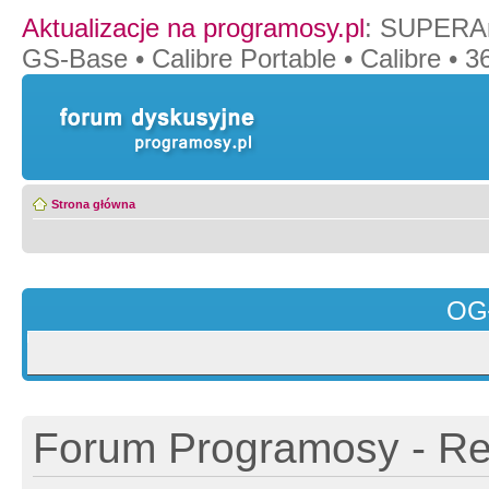
Aktualizacje na programosy.pl
:
SUPERAn
GS-Base
•
Calibre Portable
•
Calibre
•
36
Strona główna
OG
Forum Programosy - Rej