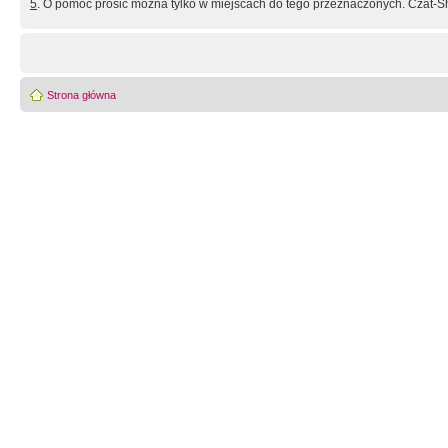
5
. O pomoc prosić można tylko w miejscach do tego przeznaczonych. Czat-Sh
Strona główna