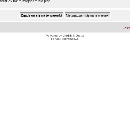
outBox takim miejscem nie jest.
Ekip
Powered by
phpBB
© Group
Forum Programosy.pl