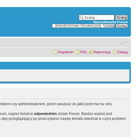
Wyszukiwarka Forum
Regulamin
FAQ
Rejestracja
Zaloguj
wnikiem czy administratorem, jeżeli uważasz że jakiś post ma na celu
orum, napisz temat w
odpowiednim
dziale Forum. Bardzo ważne jest
 aby przeglądający po przeczytaniu nazwy tematu wiedział w czym problem