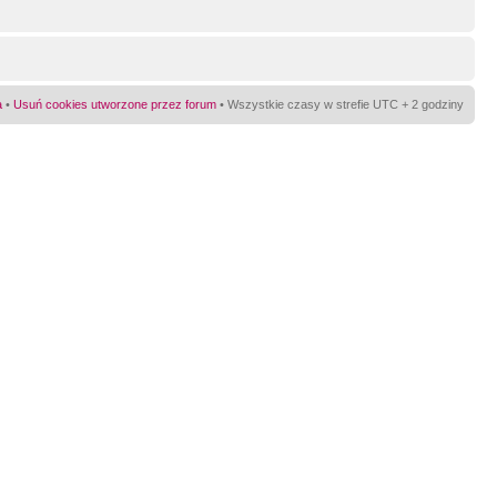
a
•
Usuń cookies utworzone przez forum
• Wszystkie czasy w strefie UTC + 2 godziny