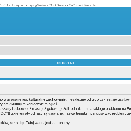
3001!
•
Honeycam
•
TypingMaster
•
GOG Galaxy
•
XnConvert Portable
OGŁOSZENIE:
ego wymagane jest
kulturalne zachowanie
, niezależnie od tego czy jest się użytko
brak kultury to koniecznie to zgłoś.
poruszany i odpowiedź masz już gotową, jeżeli jednak nie ma takiego problemu na F
Y!! takie tematy od razu są usuwane, nazwa tematu musi opisywać problem, tak
acków, seriali itp. Tutaj warez jest zabroniony.