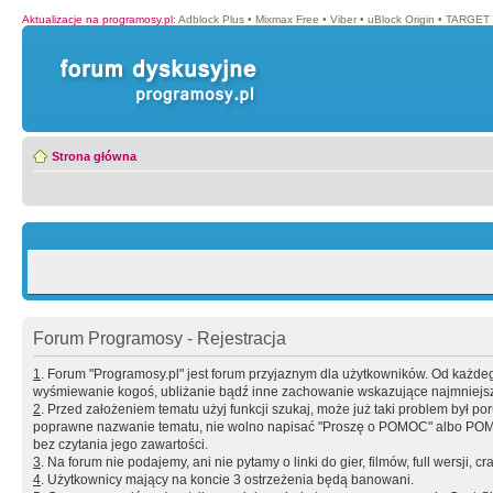
Aktualizacje na programosy.pl
:
Adblock Plus
•
Mixmax Free
•
Viber
•
uBlock Origin
•
TARGET 
Strona główna
Forum Programosy - Rejestracja
1
. Forum "Programosy.pl" jest forum przyjaznym dla użytkowników. Od każd
wyśmiewanie kogoś, ubliżanie bądź inne zachowanie wskazujące najmniejszy 
2
. Przed założeniem tematu użyj funkcji szukaj, może już taki problem był 
poprawne nazwanie tematu, nie wolno napisać "Proszę o POMOC" albo POMOC
bez czytania jego zawartości.
3
. Na forum nie podajemy, ani nie pytamy o linki do gier, filmów, full wersji, cr
4
. Użytkownicy mający na koncie 3 ostrzeżenia będą banowani.