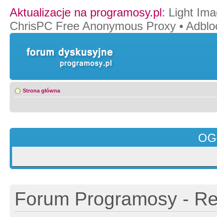
Aktualizacje na programosy.pl
:
Light Ima
ChrisPC Free Anonymous Proxy
•
Adblo
Strona główna
OG
Forum Programosy - Rej