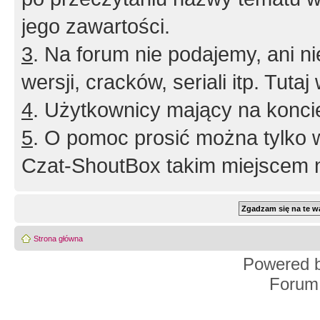
jego zawartości.
3
. Na forum nie podajemy, ani nie 
wersji, cracków, seriali itp. Tuta
4
. Użytkownicy mający na konci
5
. O pomoc prosić można tylko 
Czat-ShoutBox takim miejscem ni
Strona główna
Powered 
Forum