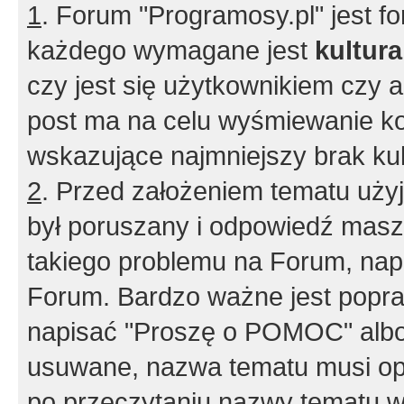
1
. Forum "Programosy.pl" jest 
każdego wymagane jest
kultur
czy jest się użytkownikiem czy a
post ma na celu wyśmiewanie ko
wskazujące najmniejszy brak kult
2
. Przed założeniem tematu użyj 
był poruszany i odpowiedź masz 
takiego problemu na Forum, nap
Forum. Bardzo ważne jest popra
napisać "Proszę o POMOC" albo
usuwane, nazwa tematu musi opi
po przeczytaniu nazwy tematu w