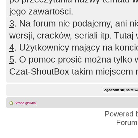
jego zawartości.
3
. Na forum nie podajemy, ani nie 
wersji, cracków, seriali itp. Tuta
4
. Użytkownicy mający na konci
5
. O pomoc prosić można tylko 
Czat-ShoutBox takim miejscem ni
Strona główna
Powered 
Forum