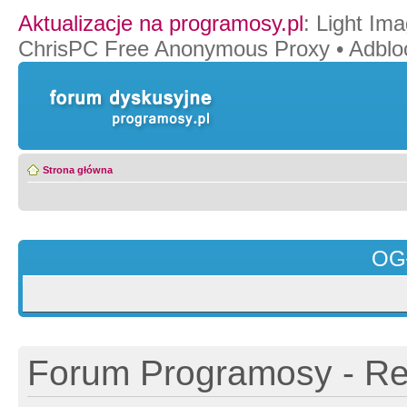
Aktualizacje na programosy.pl
:
Light Ima
ChrisPC Free Anonymous Proxy
•
Adblo
Strona główna
OG
Forum Programosy - Rej