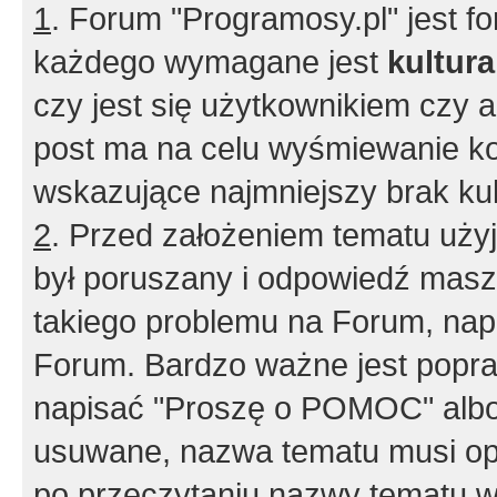
1
. Forum "Programosy.pl" jest 
każdego wymagane jest
kultur
czy jest się użytkownikiem czy a
post ma na celu wyśmiewanie ko
wskazujące najmniejszy brak kult
2
. Przed założeniem tematu użyj 
był poruszany i odpowiedź masz 
takiego problemu na Forum, nap
Forum. Bardzo ważne jest popra
napisać "Proszę o POMOC" albo
usuwane, nazwa tematu musi opi
po przeczytaniu nazwy tematu w