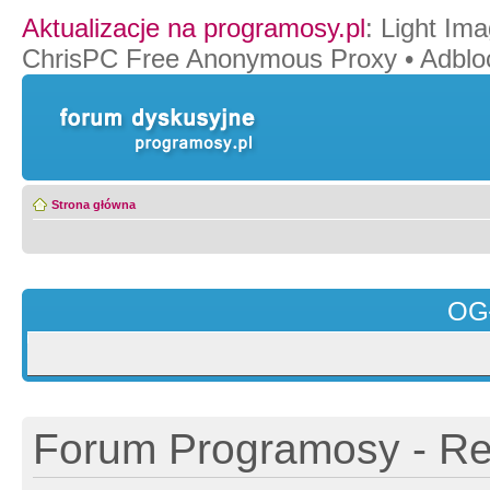
Aktualizacje na programosy.pl
:
Light Ima
ChrisPC Free Anonymous Proxy
•
Adblo
Strona główna
OG
Forum Programosy - Rej