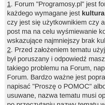
1
. Forum "Programosy.pl" jest 
każdego wymagane jest
kultur
czy jest się użytkownikiem czy a
post ma na celu wyśmiewanie ko
wskazujące najmniejszy brak kult
2
. Przed założeniem tematu użyj 
był poruszany i odpowiedź masz 
takiego problemu na Forum, nap
Forum. Bardzo ważne jest popra
napisać "Proszę o POMOC" albo
usuwane, nazwa tematu musi opi
po przeczytaniu nazwy tematu w