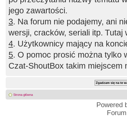
jego zawartości.
3
. Na forum nie podajemy, ani nie 
wersji, cracków, seriali itp. Tuta
4
. Użytkownicy mający na konci
5
. O pomoc prosić można tylko 
Czat-ShoutBox takim miejscem ni
Strona główna
Powered 
Forum