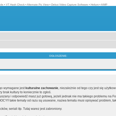
ode
•
VT Hash Check
•
Alternate Pic View
•
Debut Video Capture Software
•
Helium
•
AIMP
OGŁOSZENIE:
ego wymagane jest
kulturalne zachowanie
, niezależnie od tego czy jest się użytko
brak kultury to koniecznie to zgłoś.
poruszany i odpowiedź masz już gotową, jeżeli jednak nie ma takiego problemu na F
Y!! takie tematy od razu są usuwane, nazwa tematu musi opisywać problem, tak
acków, seriali itp. Tutaj warez jest zabroniony.