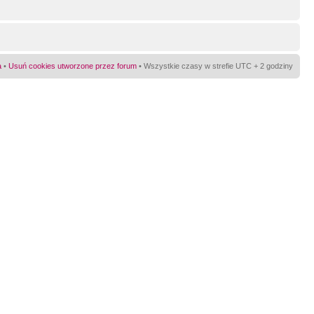
a
•
Usuń cookies utworzone przez forum
• Wszystkie czasy w strefie UTC + 2 godziny