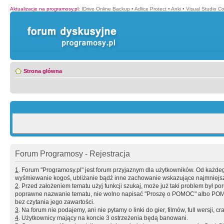
Aktualizacje na programosy.pl
:
IDrive Online Backup
•
Adlice Protect
•
Anki
•
Visual Studio C
Strona główna
Forum Programosy - Rejestracja
1
. Forum "Programosy.pl" jest forum przyjaznym dla użytkowników. Od każd
wyśmiewanie kogoś, ubliżanie bądź inne zachowanie wskazujące najmniejszy 
2
. Przed założeniem tematu użyj funkcji szukaj, może już taki problem był 
poprawne nazwanie tematu, nie wolno napisać "Proszę o POMOC" albo POMOC
bez czytania jego zawartości.
3
. Na forum nie podajemy, ani nie pytamy o linki do gier, filmów, full wersji, cr
4
. Użytkownicy mający na koncie 3 ostrzeżenia będą banowani.