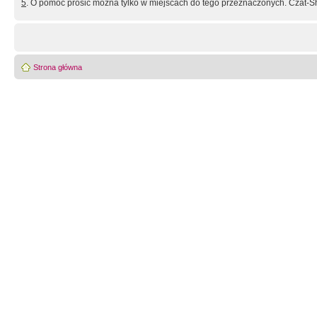
5
. O pomoc prosić można tylko w miejscach do tego przeznaczonych. Czat-Sh
Strona główna