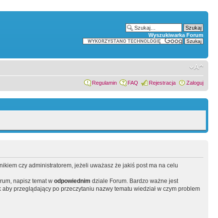
Wyszukiwarka Forum
Regulamin
FAQ
Rejestracja
Zaloguj
wnikiem czy administratorem, jeżeli uważasz że jakiś post ma na celu
orum, napisz temat w
odpowiednim
dziale Forum. Bardzo ważne jest
 aby przeglądający po przeczytaniu nazwy tematu wiedział w czym problem