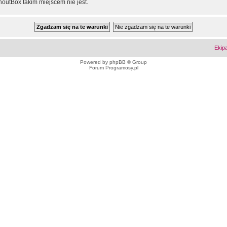
outBox takim miejscem nie jest.
Ekip
Powered by
phpBB
© Group
Forum Programosy.pl