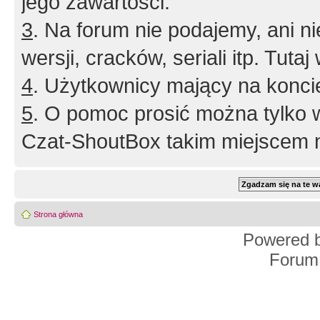
jego zawartości.
3
. Na forum nie podajemy, ani nie 
wersji, cracków, seriali itp. Tuta
4
. Użytkownicy mający na konci
5
. O pomoc prosić można tylko 
Czat-ShoutBox takim miejscem ni
Strona główna
Powered 
Forum