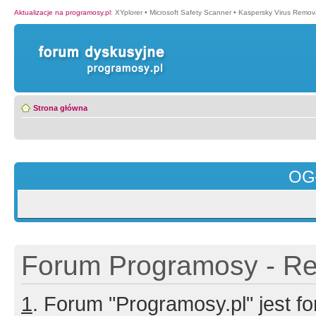
Aktualizacje na programosy.pl
:
XYplorer
•
Microsoft Safety Scanner
•
Kaspersky Virus Remova
Strona główna
OG
Forum Programosy - Rej
1
. Forum "Programosy.pl" jest 