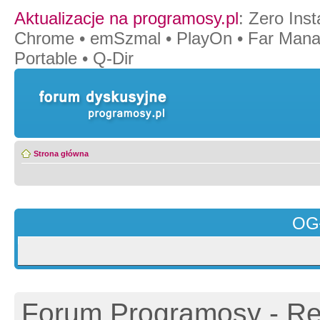
Aktualizacje na programosy.pl
:
Zero Insta
Chrome
•
emSzmal
•
PlayOn
•
Far Mana
Portable
•
Q-Dir
Strona główna
OG
Forum Programosy - Rej