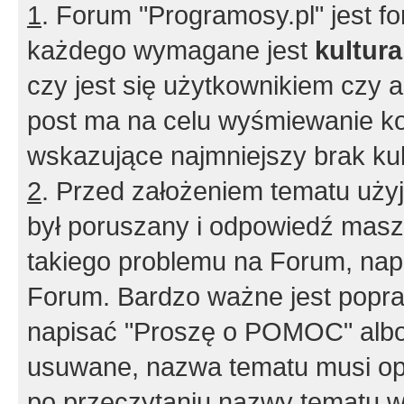
1
. Forum "Programosy.pl" jest 
każdego wymagane jest
kultur
czy jest się użytkownikiem czy a
post ma na celu wyśmiewanie ko
wskazujące najmniejszy brak kult
2
. Przed założeniem tematu użyj 
był poruszany i odpowiedź masz 
takiego problemu na Forum, nap
Forum. Bardzo ważne jest popra
napisać "Proszę o POMOC" albo
usuwane, nazwa tematu musi opi
po przeczytaniu nazwy tematu w