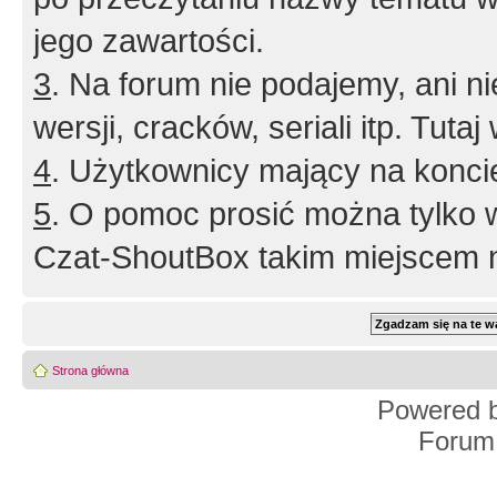
jego zawartości.
3
. Na forum nie podajemy, ani nie 
wersji, cracków, seriali itp. Tuta
4
. Użytkownicy mający na konci
5
. O pomoc prosić można tylko 
Czat-ShoutBox takim miejscem ni
Strona główna
Powered 
Forum