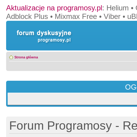
Aktualizacje na programosy.pl
:
Helium
•
Adblock Plus
•
Mixmax Free
•
Viber
•
uB
Strona główna
OG
Forum Programosy - Rej