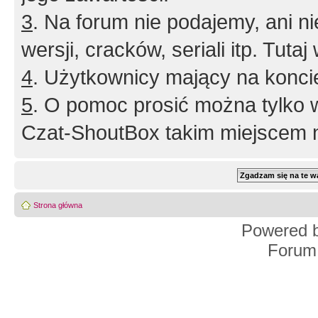
3
. Na forum nie podajemy, ani nie 
wersji, cracków, seriali itp. Tuta
4
. Użytkownicy mający na konci
5
. O pomoc prosić można tylko 
Czat-ShoutBox takim miejscem ni
Strona główna
Powered 
Forum