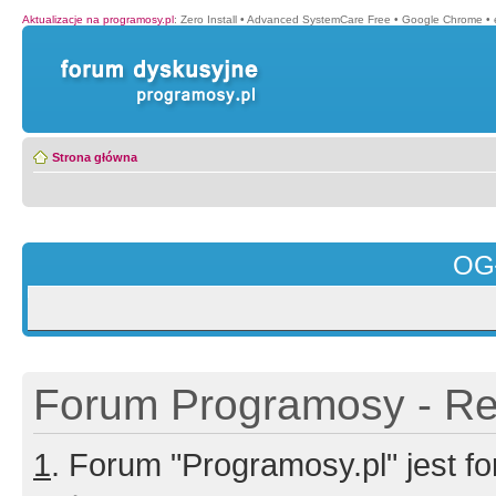
Aktualizacje na programosy.pl
:
Zero Install
•
Advanced SystemCare Free
•
Google Chrome
•
Strona główna
OG
Forum Programosy - Rej
1
. Forum "Programosy.pl" jest 