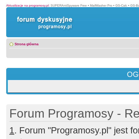
Aktualizacje na programosy.pl
:
SUPERAntiSpyware Free
•
MailWasher Pro
•
GS-Calc
•
GS-B
Strona główna
OG
Forum Programosy - Rej
1
. Forum "Programosy.pl" jest 