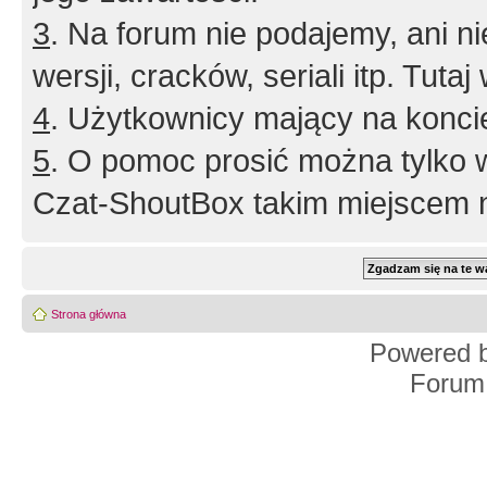
3
. Na forum nie podajemy, ani nie 
wersji, cracków, seriali itp. Tuta
4
. Użytkownicy mający na konci
5
. O pomoc prosić można tylko 
Czat-ShoutBox takim miejscem ni
Strona główna
Powered 
Forum