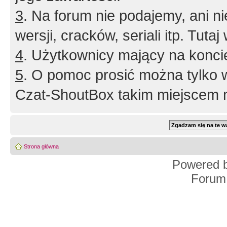
3
. Na forum nie podajemy, ani nie 
wersji, cracków, seriali itp. Tuta
4
. Użytkownicy mający na konci
5
. O pomoc prosić można tylko 
Czat-ShoutBox takim miejscem ni
Strona główna
Powered 
Forum