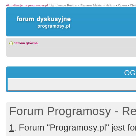
Aktualizacje na programosy.pl
:
Light Image Resizer
•
Rename Master
•
Helium
•
Opera
•
Chr
Strona główna
OG
Forum Programosy - Rej
1
. Forum "Programosy.pl" jest 