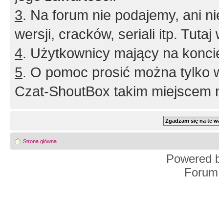
3
. Na forum nie podajemy, ani nie 
wersji, cracków, seriali itp. Tuta
4
. Użytkownicy mający na konci
5
. O pomoc prosić można tylko 
Czat-ShoutBox takim miejscem ni
Strona główna
Powered 
Forum