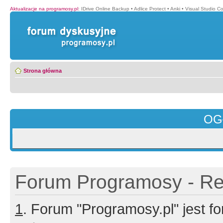
Aktualizacje na programosy.pl
:
IDrive Online Backup
•
Adlice Protect
•
Anki
•
Visual Studio C
Strona główna
OG
Forum Programosy - Rej
1
. Forum "Programosy.pl" jest 