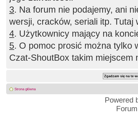
3
. Na forum nie podajemy, ani nie 
wersji, cracków, seriali itp. Tuta
4
. Użytkownicy mający na konci
5
. O pomoc prosić można tylko 
Czat-ShoutBox takim miejscem ni
Strona główna
Powered 
Forum