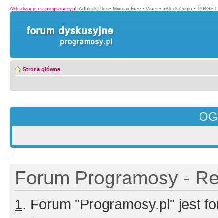
Aktualizacje na programosy.pl
:
Adblock Plus
•
Mixmax Free
•
Viber
•
uBlock Origin
•
TARGET 
Strona główna
OG
Forum Programosy - Rej
1
. Forum "Programosy.pl" jest 