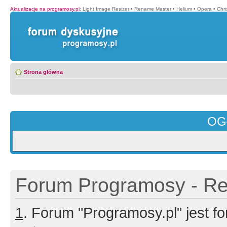
Aktualizacje na programosy.pl
:
Light Image Resizer
•
Rename Master
•
Helium
•
Opera
•
Chr
Strona główna
OG
Forum Programosy - Rej
1
. Forum "Programosy.pl" jest 