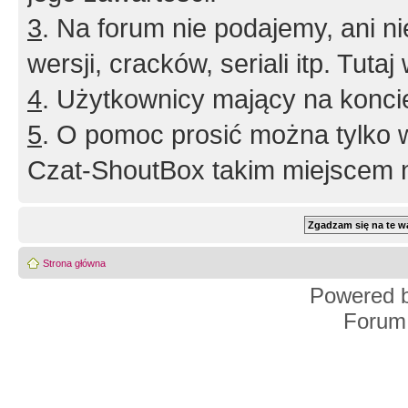
3
. Na forum nie podajemy, ani nie 
wersji, cracków, seriali itp. Tuta
4
. Użytkownicy mający na konci
5
. O pomoc prosić można tylko 
Czat-ShoutBox takim miejscem ni
Strona główna
Powered 
Forum